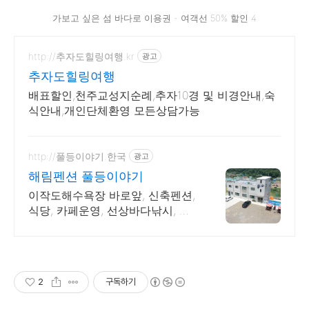
가보고 싶은 섬 바다로 이용권 - 여객선 50% 할인 4
http://추자도힐링여행.kr
광고
추자도힐링여행
배표할인,천주교성지순례,추자10경 및 비경안내,숙
식안내,개인단체환영 모든상담가능
http://풀등이야기.한국
광고
해림펜션 풀등이야기
이작도해수욕장 바로앞, 신축펜션,
식당, 카페운영, 선상바다낚시, 낚
시,식사패키지 대이작도 대박맛집,
식사패키지,선상낚시 패키지,그물
패키지,풀등패키지,섬투어,워크샵
2
구독하기