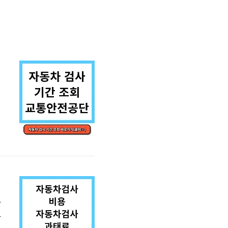
질
동
자
하