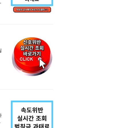
동
검
실
림
되
가
함