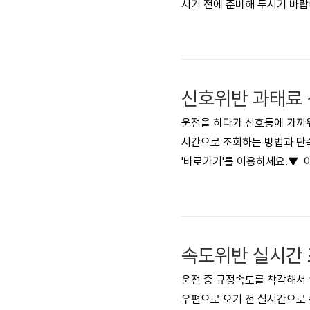
시기 전에 준비해 두시기 바
차 검사 비용자동차 검사 비용
사 비용 자동차 검사를 받을때
마나 되는지 궁금하시죠? 자
에 따라 다릅니다. 검사 비용
신호위반 과태료 
료되었으니 참고하..
운전을 하다가 신호등에 가까
시간으로 조회하는 방법과 단속
'바로가기'를 이용하세요.▼ 아
서비스', '속도위반 실시간 조
신호위반 기준과 과태료신호위
방법자주 묻는 질문생활에 도
신호가 바뀌어서 멈추지 못하
는 ..
운전 중 규정속도를 착각해서
우편으로 오기 전 실시간으로