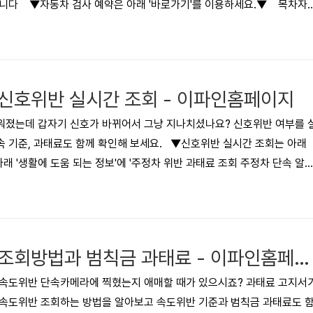
랍니다 ▼자동차 검사 예약은 아래 '바로가기'를 이용하세요.▼ 목차자
 감면 혜택자동차 검사 과태료자주 묻는 질문함께 보면 좋은 글 자동차 
가 됐는데 비용이 얼마인지, 기간안에 검사를 받지 않았을때 과태료가 얼
동차 검사 비용은 자동차 정기검사와 종합검사에 따라 달라지고 차량 종류
은 부가세 포함금액이고 2020년 6월까지 실시했던 예약할인 서비스는 종
신호위반 실시간 조회 - 이파인홈페이지
워졌는데 갑자기 신호가 바뀌어서 그냥 지나치셨나요? 신호위반 여부를 
 기준, 과태료도 함께 확인해 보세요. ▼신호위반 실시간 조회는 아래
래 '생활에 도움 되는 정보'에 '주정차 위반 과태료 조회 주정차 단속 알
회방법과 범칙금 과태료' 등 생활에 도움 되는 글을 보실 수 있습니다. 목차
반 실시간 조회 방법 - 이파인 홈페이지신호위반 실시간 모바일 앱 조회
움되는 정보 신호위반 기준과 과태료 운전을 하다 보면 아차 하는 순간에
고 그냥 지나갈 때가 있는데요. 빨간불에 지나갔다고 무조건 단속대상이 
속도위반 실시간 조회방법과 범칙금 과태료 - 이파인홈페이지
 속도위반 단속카메라에 찍혔는지 애매할 때가 있으시죠? 과태료 고지서
 속도위반 조회하는 방법을 알아보고 속도위반 기준과 범칙금 과태료도 