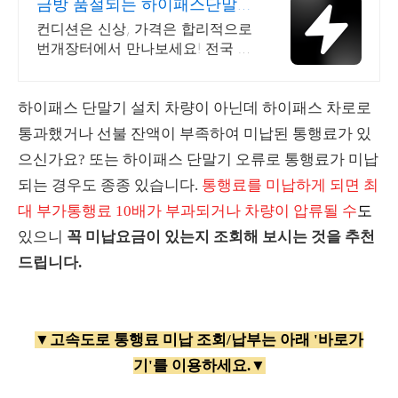
금방 품절되는 하이패스단말기
국내 최대 브랜드 중고거래
컨디션은 신상, 가격은 합리적으로
번개장터에서 만나보세요! 전국 각
지에서 올라오는 전국구 최다 상품
매일 10만 개 이상의 신규 상품 업
로드
하이패스 단말기 설치 차량이 아닌데 하이패스 차로로
통과했거나 선불 잔액이 부족하여 미납된 통행료가 있
으신가요? 또는 하이패스 단말기 오류로 통행료가 미납
되는 경우도 종종 있습니다.
통행료를 미납하게 되면 최
대 부가통행료 10배가 부과되거나 차량이 압류될 수
도
있으니
꼭 미납요금이 있는지 조회해 보시는 것을 추천
드립니다.
▼고속도로 통행료 미납 조회/납부는 아래 '바로가
기'를 이용하세요.▼