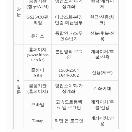
금융기관
영업소계좌/가
현금/계좌이
(창구/ATM)
상계좌
체
방
문
GS25/CU편
미납조회-본인
현금/신용(체
의점
인증-미납납부
크)
종합안내소/무
선불/후불/신
휴게소
인수납기
용
홈페이지
본인명의 로그
계좌이체/후
(www.hipas
인
불/신용
s.co.kr)
콜센터
1588-2504
신용(체크)
1644-3362
ARS
비
금융기관
영업소계좌/가
방
계좌이체
(홈페이지)
상계좌
문
고속도로통행
계좌이체/후
모바일
료 앱 로그인
불/신용
계좌이체/신
T-map
티맵 앱 로그인
용